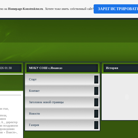
ЗАРЕГИСТРИРОВАТ
тно на
Homepage-Konstruktor.ru
. Хотите тоже иметь собственный сайт?
026 01:30
МОБУ СОШ с.Ямансаз
История
Старт
Контакт
Заголовок новой страницы
и глаз,
Новости
тели,
имися
.А., директор
Галерея
ни поздравили
 проведению
ия « Вместе»,