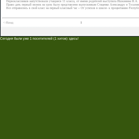
Первоклассников напутствовали учащиеся 11 класса, от имени родителей выступила Ишкинина Н.А.
Право дать первый звонок на урок было представлено выпускникам Стаценко Александру и Тусали
Все отправились в свой класс на первый классный час « От успехов в школе- к процветанию Респуб
<-Назад
1
Сегодня были уже 1 посетителей (1 хитов) здесь!