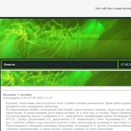
Этот сайт был создан беспла
Sosh.s.Yamansaz
Новости
07.08.2
Праздник 1 сентября.
Александрова Л.Н в
07.09.2009 в 11:37
Красивая, обновленная школа встречала своих учеников осенним разноцветьем. Яркие цветы радовал
придавали особое праздничное настроение.
На торжественной линейке, посвященной Дню Знаний, присутствовали учащиеся, педколлектив, роди
односельчане. В центре внимания были первоклассники, их в этом году 14 человек. Перед собравш
выступили директор школы Сулейманова Ф.Я., представитель Администрации района Аллабердин Ф
МУСП « Уртаер» Дворянчиков А.Б., представитель СП «Ямансазский с/ совет» Нурынбаева Л.С. О
всех с началом учебного года, пожелали успехов в учебе, поблагодарили за помощь в подготовке к
Республиканского совещанию работников образования. Аллабердин Ф.А. вручил участникам движен
«Пионеры Башкортостана» и членам кружка «Туризм» грамоты от отдела образования.